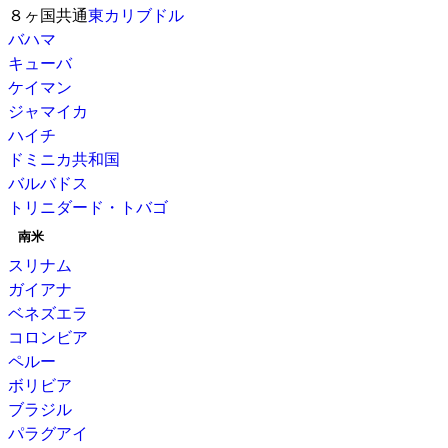
８ヶ国共通
東カリブドル
バハマ
キューバ
ケイマン
ジャマイカ
ハイチ
ドミニカ共和国
バルバドス
トリニダード・トバゴ
南米
スリナム
ガイアナ
ベネズエラ
コロンビア
ペルー
ボリビア
ブラジル
パラグアイ