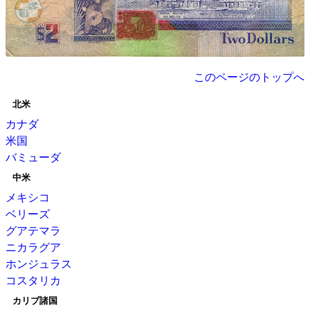
このページのトップへ
北米
カナダ
米国
バミューダ
中米
メキシコ
ベリーズ
グアテマラ
ニカラグア
ホンジュラス
コスタリカ
カリブ諸国