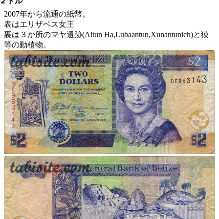
２ドル
2007年から流通の紙幣。
表はエリザベス女王
裏は３か所のマヤ遺跡(Altun Ha,Lubaantun,Xunantunich)と獏
等の動植物。