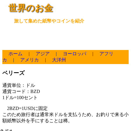
世界のお金
旅して集めた紙幣やコインを紹介
ホーム
|
アジア
|
ヨーロッパ
|
アフリ
カ
|
アメリカ
|
大洋州
ベリーズ
通貨単位：ドル
通貨コード：BZD
1ドル=100セント
2BZD=1USDに固定
このため旅行者は通常米ドルを支払うため、お釣りで来る小
額紙幣以外を手にすることは稀。