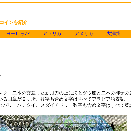
コインを紹介
|
ヨーロッパ
|
アフリカ
|
アメリカ
|
大洋州
ム
スク。二本の交差した新月刀の上に海とダウ船と二本の椰子の
いる国章が２ヶ所。数字も含め文字はすべてアラビア語表記。
ヒバリ、ハチクイ、メダイチドリ。数字も含め文字はすべて英