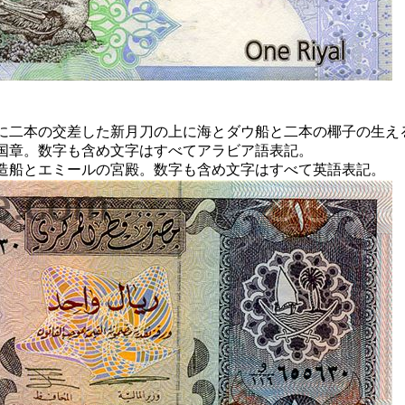
に二本の交差した新月刀の上に海とダウ船と二本の椰子の生え
国章。数字も含め文字はすべてアラビア語表記。
造船とエミールの宮殿。数字も含め文字はすべて英語表記。