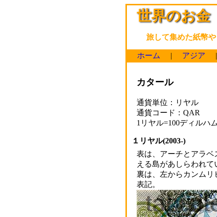
世界のお金
旅して集めた紙幣や
ホーム
|
アジア
カタール
通貨単位：リヤル
通貨コード：QAR
1リヤル=100ディルハ
１リヤル(2003-)
表は、アーチとアラベ
える島があしらわれて
裏は、左からカンムリ
表記。